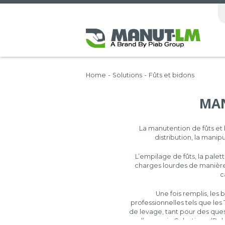
Home
-
Solutions
-
Fûts et bidons
MAN
La manutention de fûts et
distribution, la mani
L’empilage de fûts, la pale
charges lourdes de manière 
c
Une fois remplis, les
professionnelles tels que les
de levage, tant pour des ques
d’un engin Cobotique (Rob