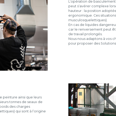
L’opération de basculement
peut s‘avérer complexe lors
hauteur : la position adopté
ergonomique. Ces situations
musculosquelettiques).
En cas de liquides dangereux
car le renversement peut êtr
de travail prolongés.
Nous nous adaptons à vos ch
pour proposer des Solution
mesure.
 peinture ainsi que leurs
sieurs tonnes de seaux de
 poids des charges
iques) qui sont à l’origine