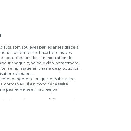
 des entreprises, notamment
ides, inflammables, etc. Nos
de charges ou renversement
s
x fûts, sont soulevés par les anses grâce à
abriqué conformément aux besoins des
rencontrées lors de la manipulation de
es pour chaque type de bidon, notamment
 faite : remplissage en chaîne de production,
tisation de bidons…
avérer dangereux lorsque les substances
, corrosives… Il est donc nécessaire
era pas renversée ni lâchée par
anutention sont conçues spécifiquement
oin : consultez nos exemples pour
offrent à vous !