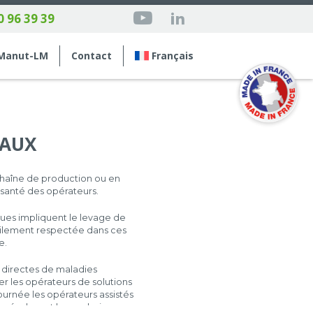
0 96 39 39
Manut-LM
Contact
Français
EAUX
chaîne de production ou en
 santé des opérateurs.
ques impliquent le levage de
icilement respectée dans ces
e.
s directes de maladies
er les opérateurs de solutions
ournée les opérateurs assistés
yés devant lever plusieurs