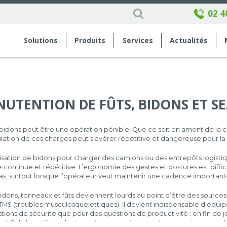
02 4
Solutions
Produits
Services
Actualités
UTENTION DE FÛTS, BIDONS ET S
 bidons peut être une opération pénible. Que ce soit en amont de la 
pulation de ces charges peut s’avérer répétitive et dangereuse pour la
ttisation de bidons pour charger des camions ou des entrepôts logisti
continue et répétitive. L’ergonomie des gestes et postures est diff
as, surtout lorsque l’opérateur veut maintenir une cadence important
 bidons, tonneaux et fûts deviennent lourds au point d’être des source
 TMS (troubles musculosquelettiques). Il devient indispensable d’équip
tions de sécurité que pour des questions de productivité : en fin de j
ot Collaboratif) gardent un rythme constant, contrairement aux emplo