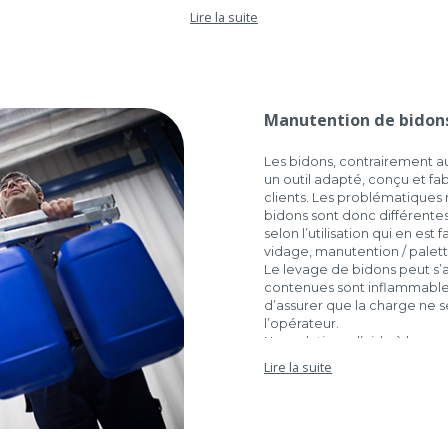
centaines de kilos de charges par heure.
Lire la suite
nutention par Tube de Levage garantissent la sécurité des salariés et
us dans les charges sont dangereux : produits chimiques, corrosifs, ac
ipés de dispositifs de sécurité qui permettent d’éviter tout lâcher 
incontrôlé.
Manutention de bidon
Visionnez nos réponses à vos besoins dans les vidéos suivantes !
Les bidons, contrairement au
un outil adapté, conçu et f
clients. Les problématiques 
bidons sont donc différent
selon l’utilisation qui en est
vidage, manutention / palet
Le levage de bidons peut s’
contenues sont inflammables
d’assurer que la charge ne s
l’opérateur.
Nos solutions d’aide à la m
pour répondre à chaque bes
Lire la suite
connaître les solutions qui s’