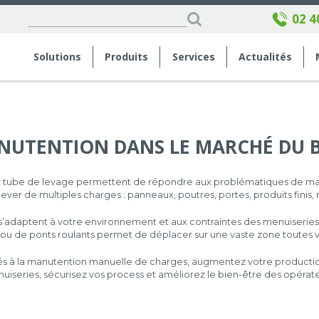
02 4
Solutions
Produits
Services
Actualités
NUTENTION DANS LE MARCHÉ DU B
ar tube de levage permettent de répondre aux problématiques de ma
ever de multiples charges : panneaux, poutres, portes, produits finis,
s’adaptent à votre environnement et aux contraintes des menuiseries 
s ou de ponts roulants permet de déplacer sur une vaste zone toutes v
iés à la manutention manuelle de charges, augmentez votre production 
uiseries, sécurisez vos process et améliorez le bien-être des opérate