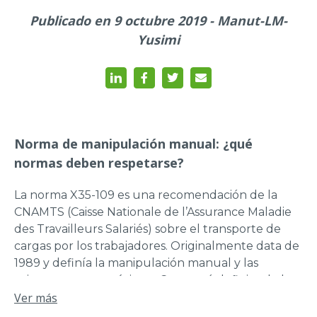
Publicado en 9 octubre 2019 - Manut-LM-
Yusimi
Norma de manipulación manual: ¿qué
normas deben respetarse?
La norma X35-109 es una recomendación de la
CNAMTS (Caisse Nationale de l’Assurance Maladie
des Travailleurs Salariés) sobre el transporte de
cargas por los trabajadores. Originalmente data de
1989 y definía la manipulación manual y las
primeras cargas máximas. Comenzó definiendo la
limitación de la carga durante las acciones
Ver más
laborales en función del sexo y la edad. 20 años