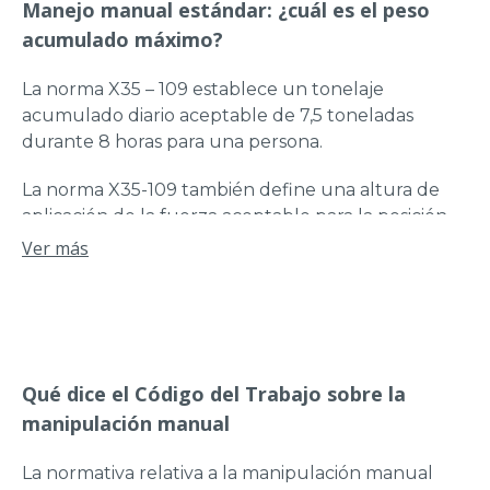
Manejo manual estándar: ¿cuál es el peso
acumulado máximo?
La norma X35 – 109 establece un tonelaje
acumulado diario aceptable de 7,5 toneladas
durante 8 horas para una persona.
La norma X35-109 también define una altura de
aplicación de la fuerza aceptable para la posición
de la mano entre 0,75 y 1,10 m.
Ver más
Qué dice el Código del Trabajo sobre la
manipulación manual
La normativa relativa a la manipulación manual