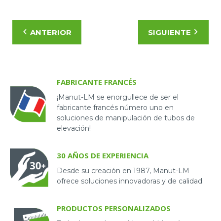
Manut-LM ofrecer más que una solución de
elevación, sino inventar con usted un dispositivo
completo que le brindará perspectivas de salud y
ANTERIOR
SIGUIENTE
desarrollo de habilidades. La obtención de
información visual y los intercambios in situ sobre
las especificidades de su actividad permiten a
nuestros técnicos, junto con nuestra oficina de
FABRICANTE FRANCÉS
diseño, crear la solución de elevación manual que
satisfaga sus necesidades de manipulación de
¡Manut-LM se enorgullece de ser el
cargas, al tiempo que limita los TME gracias a la
fabricante francés número uno en
soluciones de manipulación de tubos de
comprensión de su estrategia operativa.
elevación!
30 AÑOS DE EXPERIENCIA
Desde su creación en 1987, Manut-LM
ofrece soluciones innovadoras y de calidad.
PRODUCTOS PERSONALIZADOS