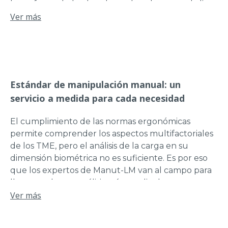
las enfermedades, los plazos de cobertura y la lista
restrictiva de trabajos que pueden causar TME le
Ver más
ayudarán a limitar las causas de los TME.
Estándar de manipulación manual: un
servicio a medida para cada necesidad
El cumplimiento de las normas ergonómicas
permite comprender los aspectos multifactoriales
de los TME, pero el análisis de la carga en su
dimensión biométrica no es suficiente. Es por eso
que los expertos de Manut-LM van al campo para
llevar a cabo un análisis más amplio de su entorno
de trabajo con usted.
Ver más
Nuestra experiencia de más de 30 años permite a