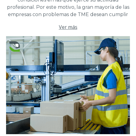
profesional. Por este motivo, la gran mayoría de las
empresas con problemas de TME desean cumplir
las normas ergonómicas para la manipulación de
Ver más
cargas. Sin embargo, hay muchas normas
ergonómicas, así que ¿cómo orientarse?
Descubrirá qué normas se aplican a la
manipulación de cargas pesadas y cómo cumplirlas
para evitar problemas de TME.