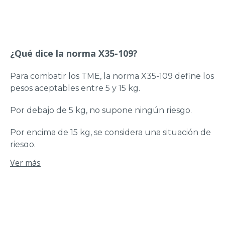
después de su nacimiento, era necesaria una
nueva actualización de la norma.
La norma ergonómica X35-109 de 2011 establece
¿Qué dice la norma X35-109?
ahora los umbrales que no deben superarse:
Para combatir los TME, la norma X35-109 define los
Esta norma se refiere a las actividades de
pesos aceptables entre 5 y 15 kg.
«manipulación manual
Afecta a la población de 18 a 65 años sin
Por debajo de 5 kg, no supone ningún riesgo.
distinción de sexo
No se aplica en situaciones muy degradadas o
Por encima de 15 kg, se considera una situación de
que impliquen nuevos riesgos: pendientes o
riesgo.
escaleras, etc.
Ver más
No se aplica a cargas inferiores a 3 kg.
Por encima de 25 kg, estamos en la zona
inaceptable.