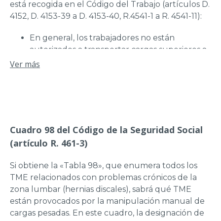
está recogida en el Código del Trabajo (artículos D.
4152, D. 4153-39 a D. 4153-40, R.4541-1 a R. 4541-11):
En general, los trabajadores no están
autorizados a transportar cargas superiores a
55 kg a menos que hayan sido reconocidos
Ver más
aptos por el médico del trabajo;
En ningún caso las cargas transportadas
podrán superar los 105 kg;
Las mujeres no pueden llevar cargas de más
de 25 kg. Para los trabajadores jóvenes, los
Cuadro 98 del Código de la Seguridad Social
límites dependen de la edad y el sexo.
(artículo R. 461-3)
Si obtiene la «Tabla 98», que enumera todos los
TME relacionados con problemas crónicos de la
zona lumbar (hernias discales), sabrá qué TME
están provocados por la manipulación manual de
cargas pesadas. En este cuadro, la designación de