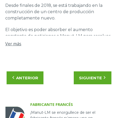
Desde finales de 2018, se está trabajando en la
construcción de un centro de producción
completamente nuevo.
El objetivo es poder absorber el aumento
constante de peticiones a Manut-LM para resolver
problemas de ayuda a la manipulación.
Ver más
También es importante disponer de un espacio de
fabricación que nos permita cumplir las normas de
calidad más estrictas en materia de fiabilidad y
seguridad.
ANTERIOR
SIGUIENTE
FABRICANTE FRANCÉS
¡Manut-LM se enorgullece de ser el
fabricante francés número uno en