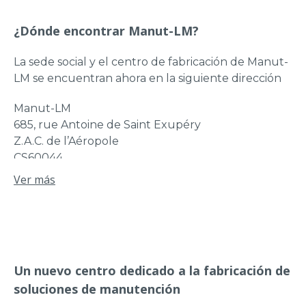
¿Dónde encontrar Manut-LM?
La sede social y el centro de fabricación de Manut-
LM se encuentran ahora en la siguiente dirección
Manut-LM
685, rue Antoine de Saint Exupéry
Z.A.C. de l’Aéropole
CS60044
44152 ANCENIS-SAINT-GEREON Cedex,
Ver más
Francia
Puede utilizar la dirección para la correspondencia
postal o para visitar nuestra flamante sala de
exposiciones.
Un nuevo centro dedicado a la fabricación de
Póngase en contacto con nosotros en el 02 40 96
soluciones de manutención
39 39 para concertar una visita.