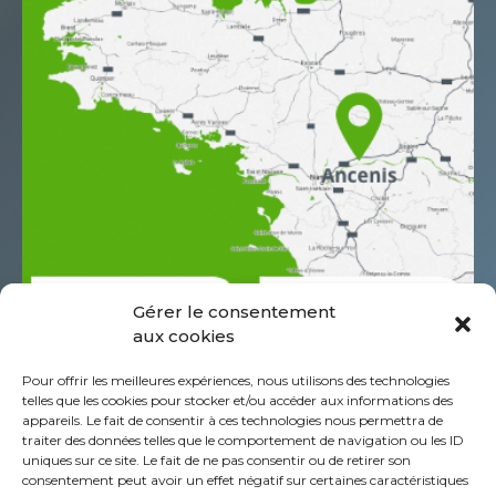
Gérer le consentement
aux cookies
685 Rue Antoine de Saint Exupéry
Pour offrir les meilleures expériences, nous utilisons des technologies
Z.A.C. de l’Aéropole
telles que les cookies pour stocker et/ou accéder aux informations des
CS60044 44152 Ancenis - St-Géréon Cédex
appareils. Le fait de consentir à ces technologies nous permettra de
traiter des données telles que le comportement de navigation ou les ID
FRANCIA
uniques sur ce site. Le fait de ne pas consentir ou de retirer son
+332 40 96 39 39
consentement peut avoir un effet négatif sur certaines caractéristiques