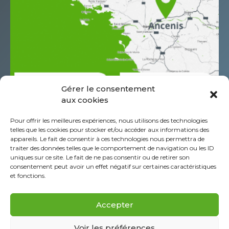
Gérer le consentement
aux cookies
685 Rue Antoine de Saint Exupéry
Pour offrir les meilleures expériences, nous utilisons des technologies
Z.A.C. de l’Aéropole
telles que les cookies pour stocker et/ou accéder aux informations des
CS60044 44152 Ancenis - St-Géréon Cédex
appareils. Le fait de consentir à ces technologies nous permettra de
traiter des données telles que le comportement de navigation ou les ID
FRANCIA
uniques sur ce site. Le fait de ne pas consentir ou de retirer son
+332 40 96 39 39
consentement peut avoir un effet négatif sur certaines caractéristiques
et fonctions.
Acerca del Grupo Piab
Aviso legal
Accepter
Política de cookies (UE)
Preguntas Frecuentes
Voir les préférences