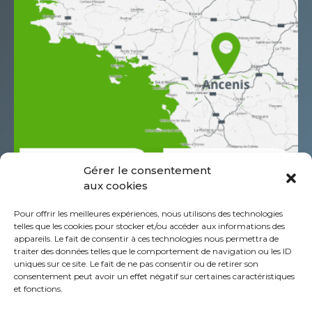
Gérer le consentement
aux cookies
685 Rue Antoine de Saint Exupéry
Pour offrir les meilleures expériences, nous utilisons des technologies
Z.A.C. de l’Aéropole
telles que les cookies pour stocker et/ou accéder aux informations des
CS60044 44152 Ancenis - St-Géréon Cédex
appareils. Le fait de consentir à ces technologies nous permettra de
traiter des données telles que le comportement de navigation ou les ID
Frankreich
uniques sur ce site. Le fait de ne pas consentir ou de retirer son
+332 40 96 39 39
consentement peut avoir un effet négatif sur certaines caractéristiques
et fonctions.
Über die Piab Gruppe