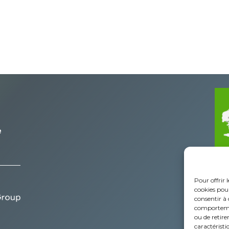
e
Pour offrir 
cookies pour
consentir à 
comportement
ou de retire
caractéristi