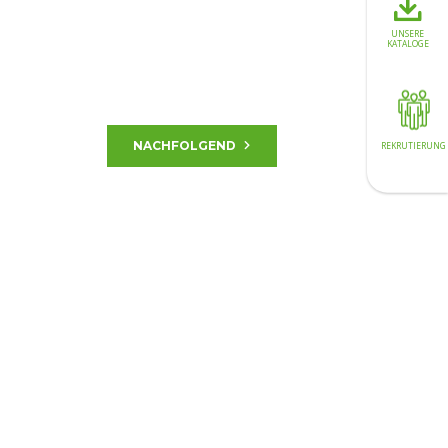
rbeit der Bediener noch mehr und bietet
erschätzenden Produktivitätsgewinn.
UNSERE
KATALOGE
NACHFOLGEND
REKRUTIERUNG