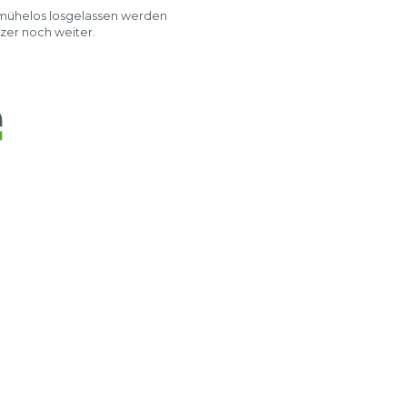
n mühelos losgelassen werden
zer noch weiter.
e Vorteile mit sich: eine
re Nutzlastkapazität. Dieses
n, Kanistern oder Kartons