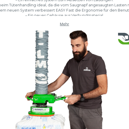
m beim Tütenhandling ideal, da die vom Saugnapf angesaugten Laste
sem neuen System verbessert EASY Fast die Ergonomie für den Benut
– Ein neues Gehäuse aus Verbundmaterial.
 mehr Leichtigkeit für die Handhabungslösung und bringt somit wichtig
Mehr
eit, eine höhere Arbeitsgeschwindigkeit der Bediener und eine größe
ür den reibungslosen Transport von Lasten, die unter anderem in Säcke
verpackt sind.