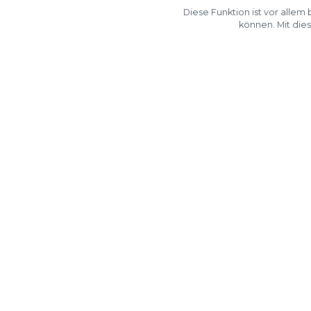
Diese Funktion ist vor alle
können. Mit die
Diese Vorrichtung bietet
verbesserte Manövrierfähigk
neue Gehäuse ist ideal f