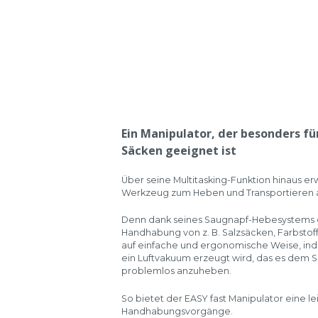
Ein Manipulator, der besonders f
Säcken geeignet ist
Über seine Multitasking-Funktion hinaus erwe
Werkzeug zum Heben und Transportieren al
Denn dank seines Saugnapf-Hebesystems e
Handhabung von z. B. Salzsäcken, Farbsto
auf einfache und ergonomische Weise, in
ein Luftvakuum erzeugt wird, das es dem S
problemlos anzuheben.
So bietet der EASY fast Manipulator eine le
Handhabungsvorgänge.