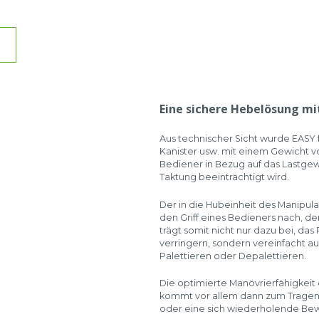
Eine sichere Hebelösung mit
Aus technischer Sicht wurde EASY fa
Kanister usw. mit einem Gewicht v
Bediener in Bezug auf das Lastge
Taktung beeinträchtigt wird.
Der in die Hubeinheit des Manipulato
den Griff eines Bedieners nach, de
trägt somit nicht nur dazu bei, da
verringern, sondern vereinfacht 
Palettieren oder Depalettieren.
Die optimierte Manövrierfähigkeit
kommt vor allem dann zum Tragen,
oder eine sich wiederholende Be