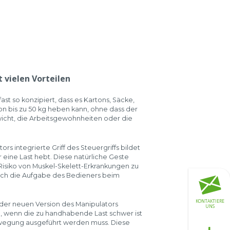
 vielen Vorteilen
st so konzipiert, dass es Kartons, Säcke,
on bis zu 50 kg heben kann, ohne dass der
wicht, die Arbeitsgewohnheiten oder die
rs integrierte Griff des Steuergriffs bildet
r eine Last hebt. Diese natürliche Geste
s Risiko von Muskel-Skelett-Erkrankungen zu
auch die Aufgabe des Bedieners beim
KONTAKTIERE
 der neuen Version des Manipulators
UNS
 wenn die zu handhabende Last schwer ist
wegung ausgeführt werden muss. Diese