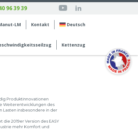
40 96 39 39
Manut-LM
Kontakt
Deutsch
schwindigkeits­seilzug
Kettenzug
dig Produktinnovationen
e Weiterentwicklungen des
 Lasten insbesondere in der
t die 2019er Version des EASY
ndustrie mehr Komfort und