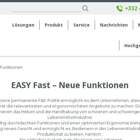
+332 
Lösungen
Produkt
Service
Nachrichten
Hochge
 Funktionen
EASY Fast – Neue Funktionen
ebene permanente F&E-Politik ermöglicht es dem Unternehmen, stän
rkt die relevantesten und ergonomischsten Angebote zu machen. Di
imieren das Heben und die Handhabung von schweren und schwierigen
Lebensmittelindustrie.
fältig durchdachten Funktionen und einer optimierten Ergonomie biete
llig neues Gesicht und ermöglicht es, Bedienern in der Lebensmitteli
Produktivität zu bieten, nämlich :
– Ein einfaches System zum Absetzen von Ladungen.