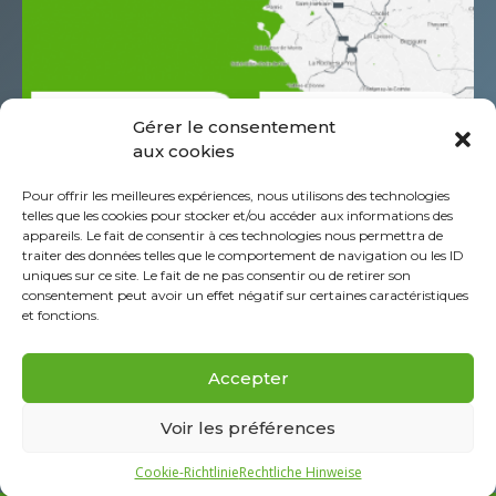
Gérer le consentement
aux cookies
685 Rue Antoine de Saint Exupéry
Pour offrir les meilleures expériences, nous utilisons des technologies
Z.A.C. de l’Aéropole
telles que les cookies pour stocker et/ou accéder aux informations des
CS60044 44152 Ancenis - St-Géréon Cédex
appareils. Le fait de consentir à ces technologies nous permettra de
traiter des données telles que le comportement de navigation ou les ID
Frankreich
uniques sur ce site. Le fait de ne pas consentir ou de retirer son
+332 40 96 39 39
consentement peut avoir un effet négatif sur certaines caractéristiques
et fonctions.
Über die Piab Gruppe
Rechtliche Hinweise
Accepter
Cookie-Richtlinie (EU)
FAQ
Voir les préférences
Cookie-Richtlinie
Rechtliche Hinweise