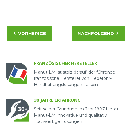
Geräte schulen.
sich über die Entwicklung der Produkte und
des Unternehmens auszutauschen.
Eine Verbindung zwischen unseren Teams
VORHERIGE
NACHFOLGEND
herstellen
Ein schöner Moment der Geselligkeit für unsere
Teams!
FRANZÖSISCHER HERSTELLER
Sicherlich werden Sie sie bald bei der Arbeit sehen,
Manut-LM ist stolz darauf, der führende
um unsere Lösungen für den Materialtransport zu
französische Hersteller von Heberohr-
installieren.
Handhabungslösungen zu sein!
30 JAHRE ERFAHRUNG
Seit seiner Gründung im Jahr 1987 bietet
Manut-LM innovative und qualitativ
hochwertige Lösungen