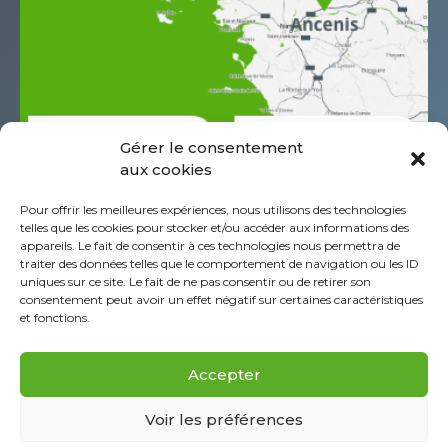
Gérer le consentement
aux cookies
685 Rue Antoine de Saint Exupéry
Pour offrir les meilleures expériences, nous utilisons des technologies
Z.A.C. de l’Aéropole
telles que les cookies pour stocker et/ou accéder aux informations des
CS60044 44152 Ancenis - St-Géréon Cédex
appareils. Le fait de consentir à ces technologies nous permettra de
traiter des données telles que le comportement de navigation ou les ID
Frankreich
uniques sur ce site. Le fait de ne pas consentir ou de retirer son
+332 40 96 39 39
consentement peut avoir un effet négatif sur certaines caractéristiques
et fonctions.
Über die Piab Gruppe
Rechtliche Hinweise
Accepter
Cookie-Richtlinie (EU)
FAQ
Voir les préférences