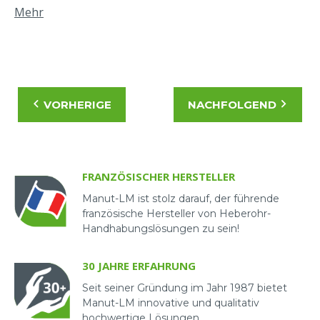
bei der Wahl ihrer Zukunft zu inspirieren.
Mehr
Besuch der Fabrik
Besuch der Büros
Austausch mit verschiedenen Mitarbeitern
und Vorgesetzten über die verschiedenen
VORHERIGE
NACHFOLGEND
Berufe im Unternehmen.
Es war eine große Freude, sie zu empfangen und
sich mit ihnen auszutauschen.
FRANZÖSISCHER HERSTELLER
Manut-LM ist stolz darauf, der führende
französische Hersteller von Heberohr-
Handhabungslösungen zu sein!
30 JAHRE ERFAHRUNG
Seit seiner Gründung im Jahr 1987 bietet
Manut-LM innovative und qualitativ
hochwertige Lösungen